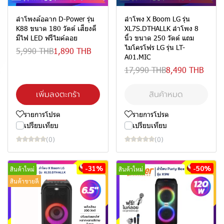
ลำโพงล้อลาก D-Power รุ่น
ลำโพง X Boom LG รุ่น
K88 ขนาด 180 วัตต์ เสียงดี
XL7S.DTHALLK ลำโพง 8
มีไฟ LED ฟรีไมค์ลอย
นิ้ว ขนาด 250 วัตต์ แถม
ไมโครโฟร LG รุ่น LT-
5,990 THB
1,890 THB
A01.MIC
17,990 THB
8,490 THB
เพิ่มลงตะกร้า
สินค้าหมด
รายการโปรด
รายการโปรด
เปรียบเทียบ
เปรียบเทียบ
(0)
(0)
-31%
-50%
สินค้าใหม่
สินค้าใหม่
สินค้าขายดี