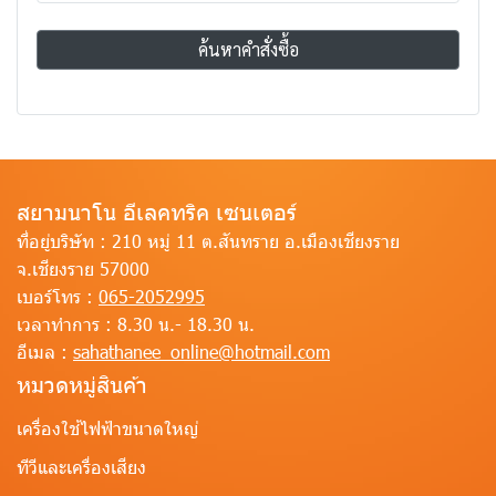
ค้นหาคำสั่งซื้อ
สยามนาโน อีเลคทริค เซนเตอร์
ที่อยู่บริษัท :
210 หมู่ 11 ต.สันทราย อ.เมืองเชียงราย
จ.เชียงราย 57000
เบอร์โทร :
065-2052995
เวลาทำการ :
8.30 น.- 18.30 น.
อีเมล :
sahathanee_online@hotmail.com
หมวดหมู่สินค้า
เครื่องใช้ไฟฟ้าขนาดใหญ่
ทีวีและเครื่องเสียง