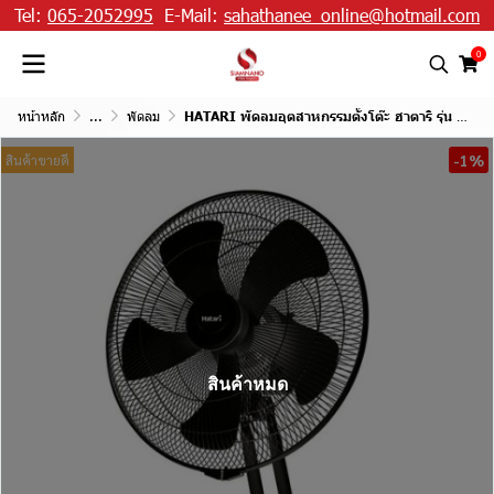
Tel:
065-2052995
E-Mail:
sahathanee_online@hotmail.com
0
หน้าหลัก
...
พัดลม
HATARI พัดลมอุตสาหกรรมตั้งโต๊ะ ฮาตาริ รุ่น IT22M1 ขนาด 22 นิ้ว
-1%
สินค้าขายดี
สินค้าหมด