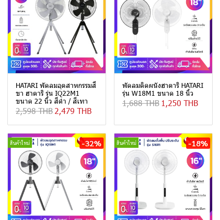
HATARI พัดลมอุตสาหกรรมสี่
พัดลมติดผนังฮาตาริ HATARI
ขา ฮาตาริ รุ่น IQ22M1
รุ่น W18M1 ขนาด 18 นิ้ว
ขนาด 22 นิ้ว สีดำ / สีเทา
1,688 THB
1,250 THB
2,598 THB
2,479 THB
-32%
-18%
สินค้าใหม่
สินค้าใหม่