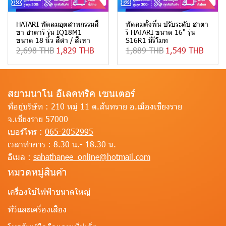
HATARI พัดลมอุตสาหกรรมสี่
พัดลมตั้งพื้น ปรับระดับ ฮาตา
ขา ฮาตาริ รุ่น IQ18M1
ริ HATARI ขนาด 16" รุ่น
ขนาด 18 นิ้ว สีดำ / สีเทา
S16R1 มีรีโมท
2,698 THB
1,829 THB
1,889 THB
1,549 THB
สยามนาโน อีเลคทริค เซนเตอร์
ที่อยู่บริษัท :
210 หมู่ 11 ต.สันทราย อ.เมืองเชียงราย
จ.เชียงราย 57000
เบอร์โทร :
065-2052995
เวลาทำการ :
8.30 น.- 18.30 น.
อีเมล :
sahathanee_online@hotmail.com
หมวดหมู่สินค้า
เครื่องใช้ไฟฟ้าขนาดใหญ่
ทีวีและเครื่องเสียง