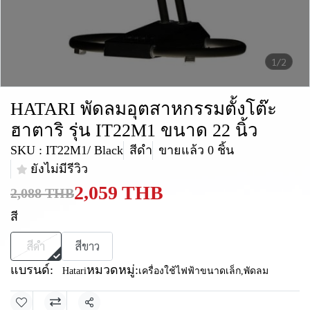
1/2
HATARI พัดลมอุตสาหกรรมตั้งโต๊ะ
ฮาตาริ รุ่น IT22M1 ขนาด 22 นิ้ว
SKU : IT22M1/ Black
สีดำ
ขายแล้ว 0 ชิ้น
ยังไม่มีรีวิว
2,059 THB
2,088 THB
สี
สีดำ
สีขาว
แบรนด์:
หมวดหมู่:
Hatari
เครื่องใช้ไฟฟ้าขนาดเล็ก
,
พัดลม
แชร์