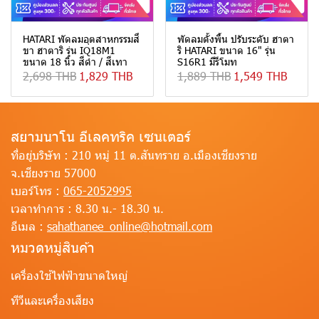
HATARI พัดลมอุตสาหกรรมสี่
พัดลมตั้งพื้น ปรับระดับ ฮาตา
ขา ฮาตาริ รุ่น IQ18M1
ริ HATARI ขนาด 16" รุ่น
ขนาด 18 นิ้ว สีดำ / สีเทา
S16R1 มีรีโมท
2,698 THB
1,829 THB
1,889 THB
1,549 THB
สยามนาโน อีเลคทริค เซนเตอร์
ที่อยู่บริษัท :
210 หมู่ 11 ต.สันทราย อ.เมืองเชียงราย
จ.เชียงราย 57000
เบอร์โทร :
065-2052995
เวลาทำการ :
8.30 น.- 18.30 น.
อีเมล :
sahathanee_online@hotmail.com
หมวดหมู่สินค้า
เครื่องใช้ไฟฟ้าขนาดใหญ่
ทีวีและเครื่องเสียง