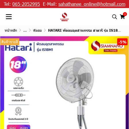
Tel:
065-2052995
E-Mail:
sahathanee_online@hotmail.com
0
หน้าหลัก
...
พัดลม
HATARI พัดลมอุตสาหกรรม ฮาตาริ รุ่น IS18M1 ขนาด 18 นิ้ว
-5%
สินค้าขายดี