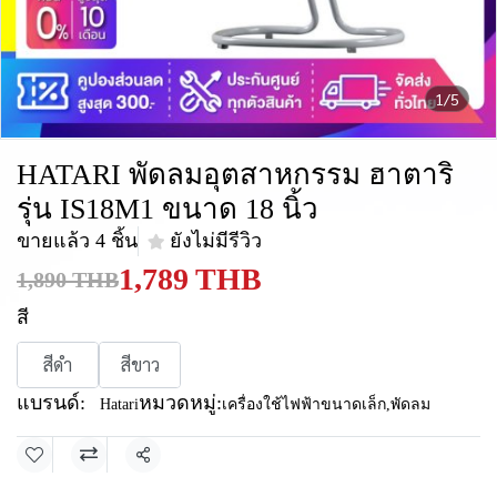
1/5
HATARI พัดลมอุตสาหกรรม ฮาตาริ
รุ่น IS18M1 ขนาด 18 นิ้ว
ขายแล้ว 4 ชิ้น
ยังไม่มีรีวิว
1,789 THB
1,890 THB
สี
สีดำ
สีขาว
แบรนด์:
หมวดหมู่:
Hatari
เครื่องใช้ไฟฟ้าขนาดเล็ก
,
พัดลม
แชร์