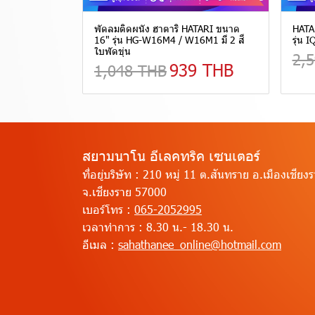
พัดลมติดผนัง ฮาตาริ HATARI ขนาด
HATAR
16" รุ่น HG-W16M4 / W16M1 มี 2 สี
รุ่น 
ใบพัดขุ่น
2,
939 THB
1,048 THB
สยามนาโน อีเลคทริค เซนเตอร์
ที่อยู่บริษัท :
210 หมู่ 11 ต.สันทราย อ.เมืองเชียง
จ.เชียงราย 57000
เบอร์โทร :
065-2052995
เวลาทำการ :
8.30 น.- 18.30 น.
อีเมล :
sahathanee_online@hotmail.com