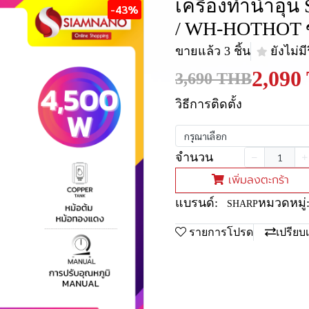
เครื่องทำน้ำอุ
-43%
/ WH-HOTHOT 
ขายแล้ว 3 ชิ้น
ยังไม่มี
2,090
3,690 THB
วิธีการติดตั้ง
กรุณาเลือก
จำนวน
เพิ่มลงตะกร้า
แบรนด์:
หมวดหมู่
SHARP
รายการโปรด
เปรียบ