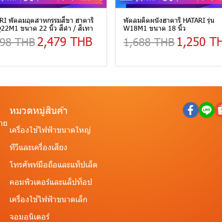
I พัดลมอุตสาหกรรมสี่ขา ฮาตาริ
พัดลมติดผนังฮาตาริ HATARI รุ่น
IQ22M1 ขนาด 22 นิ้ว สีดำ / สีเทา
W18M1 ขนาด 18 นิ้ว
2,479 THB
1,250 T
598 THB
1,688 THB
หมวดหมู่สินค้า
ราย
เครื่องใช้ไฟฟ้าขนาดใหญ่
ทีวีและเครื่องเสียง
โทรศัพท์มือถือและแท็ปเล็ต
คอมพิวเตอร์และแล็ปท็อป
เครื่องใช้ไฟฟ้าขนาดเล็ก
จอมอนิเตอร์