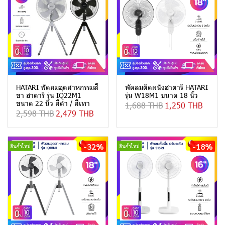
HATARI พัดลมอุตสาหกรรมสี่
พัดลมติดผนังฮาตาริ HATARI
ขา ฮาตาริ รุ่น IQ22M1
รุ่น W18M1 ขนาด 18 นิ้ว
ขนาด 22 นิ้ว สีดำ / สีเทา
1,688 THB
1,250 THB
2,598 THB
2,479 THB
-32%
-18%
สินค้าใหม่
สินค้าใหม่