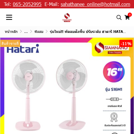
Tel:
065-2052995
E-Mail:
sahathanee_online@hotmail.com
0
หน้าหลัก
...
พัดลม
รุ่นใหม่!! พัดลมตั้งพื้น ปรับระดับ ฮาตาริ HATARI รุ่น S16M1 ขนาด 16 นิ้ว
-11%
สินค้าขายดี