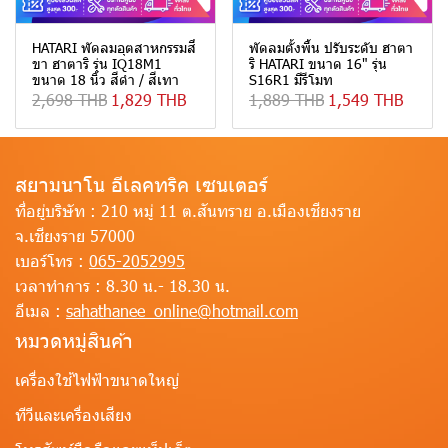
HATARI พัดลมอุตสาหกรรมสี่
พัดลมตั้งพื้น ปรับระดับ ฮาตา
ขา ฮาตาริ รุ่น IQ18M1
ริ HATARI ขนาด 16" รุ่น
ขนาด 18 นิ้ว สีดำ / สีเทา
S16R1 มีรีโมท
2,698 THB
1,829 THB
1,889 THB
1,549 THB
สยามนาโน อีเลคทริค เซนเตอร์
ที่อยู่บริษัท :
210 หมู่ 11 ต.สันทราย อ.เมืองเชียงราย
จ.เชียงราย 57000
เบอร์โทร :
065-2052995
เวลาทำการ :
8.30 น.- 18.30 น.
อีเมล :
sahathanee_online@hotmail.com
หมวดหมู่สินค้า
เครื่องใช้ไฟฟ้าขนาดใหญ่
ทีวีและเครื่องเสียง