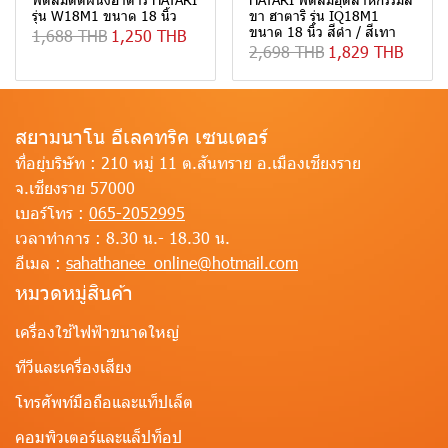
รุ่น W18M1 ขนาด 18 นิ้ว
ขา ฮาตาริ รุ่น IQ18M1
ขนาด 18 นิ้ว สีดำ / สีเทา
1,688 THB
1,250 THB
2,698 THB
1,829 THB
สยามนาโน อีเลคทริค เซนเตอร์
ที่อยู่บริษัท :
210 หมู่ 11 ต.สันทราย อ.เมืองเชียงราย
จ.เชียงราย 57000
เบอร์โทร :
065-2052995
เวลาทำการ :
8.30 น.- 18.30 น.
อีเมล :
sahathanee_online@hotmail.com
หมวดหมู่สินค้า
เครื่องใช้ไฟฟ้าขนาดใหญ่
ทีวีและเครื่องเสียง
โทรศัพท์มือถือและแท็ปเล็ต
คอมพิวเตอร์และแล็ปท็อป