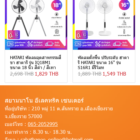
HATARI พัดลมอุตสาหกรรมสี่
พัดลมตั้งพื้น ปรับระดับ ฮาตา
ขา ฮาตาริ รุ่น IQ18M1
ริ HATARI ขนาด 16" รุ่น
ขนาด 18 นิ้ว สีดำ / สีเทา
S16R1 มีรีโมท
2,698 THB
1,829 THB
1,889 THB
1,549 THB
สยามนาโน อีเลคทริค เซนเตอร์
ที่อยู่บริษัท :
210 หมู่ 11 ต.สันทราย อ.เมืองเชียงราย
จ.เชียงราย 57000
เบอร์โทร :
065-2052995
เวลาทำการ :
8.30 น.- 18.30 น.
อีเมล :
sahathanee_online@hotmail.com