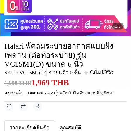
1/3
Hatari พัดลมระบายอากาศแบบฝัง
เพดาน (ต่อท่อระบาย) รุ่น
VC15M1(D) ขนาด 6 นิ้ว
SKU : VC15M1(D)
ขายแล้ว 0 ชิ้น
ยังไม่มีรีวิว
1,969 THB
1,998 THB
แบรนด์:
หมวดหมู่:
Hatari
เครื่องใช้ไฟฟ้าขนาดเล็ก
,
พัดลม
แชร์
รายละเอียดสินค้า
คุณสมบัติ