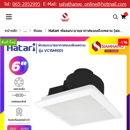
Tel:
065-2052995
E-Mail:
sahathanee_online@hotmail.com
0
หน้าหลัก
...
พัดลม
Hatari พัดลมระบายอากาศแบบฝังเพดาน (ต่อท่อระบาย) รุ่น VC15M1(D) ขนาด 6 นิ้ว
-1%
สินค้าใหม่