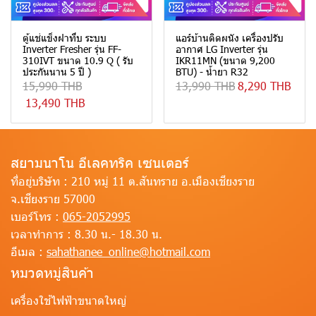
ตู้แช่แข็งฝาทึบ ระบบ
แอร์บ้านติดผนัง เครื่องปรับ
Inverter Fresher รุ่น FF-
อากาศ LG Inverter รุ่น
310IVT ขนาด 10.9 Q ( รับ
IKR11MN (ขนาด 9,200
ประกันนาน 5 ปี )
BTU) - น้ำยา R32
15,990 THB
13,990 THB
8,290 THB
13,490 THB
สยามนาโน อีเลคทริค เซนเตอร์
ที่อยู่บริษัท :
210 หมู่ 11 ต.สันทราย อ.เมืองเชียงราย
จ.เชียงราย 57000
เบอร์โทร :
065-2052995
เวลาทำการ :
8.30 น.- 18.30 น.
อีเมล :
sahathanee_online@hotmail.com
หมวดหมู่สินค้า
เครื่องใช้ไฟฟ้าขนาดใหญ่