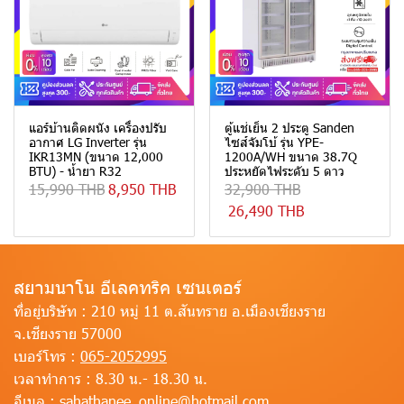
แอร์บ้านติดผนัง เครื่องปรับ
ตู้แช่เย็น 2 ประตู Sanden
อากาศ LG Inverter รุ่น
ไซส์จัมโบ้ รุ่น YPE-
IKR13MN (ขนาด 12,000
1200A/WH ขนาด 38.7Q
BTU) - น้ำยา R32
ประหยัดไฟระดับ 5 ดาว
15,990 THB
8,950 THB
32,900 THB
26,490 THB
สยามนาโน อีเลคทริค เซนเตอร์
ที่อยู่บริษัท :
210 หมู่ 11 ต.สันทราย อ.เมืองเชียงราย
จ.เชียงราย 57000
เบอร์โทร :
065-2052995
เวลาทำการ :
8.30 น.- 18.30 น.
อีเมล :
sahathanee_online@hotmail.com