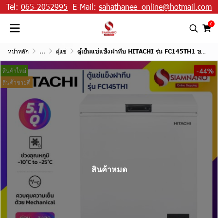
Tel:
065-2052995
E-Mail:
sahathanee_online@hotmail.com
0
หน้าหลัก
...
ตู้แช่
ตู้เย็นแช่แข็งฝาทึบ HITACHI รุ่น FC145TH1 ขนาด 5.1Q
-44%
สินค้าใหม่
สินค้าขายดี
สินค้าหมด