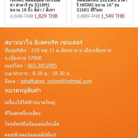
ขา ฮาตาริ รุ่น IQ18M1
ริ HATARI ขนาด 16" รุ่น
ขนาด 18 นิ้ว สีดำ / สีเทา
S16R1 มีรีโมท
2,698 THB
1,829 THB
1,889 THB
1,549 THB
สยามนาโน อีเลคทริค เซนเตอร์
ที่อยู่บริษัท :
210 หมู่ 11 ต.สันทราย อ.เมืองเชียงราย
จ.เชียงราย 57000
เบอร์โทร :
065-2052995
เวลาทำการ :
8.30 น.- 18.30 น.
อีเมล :
sahathanee_online@hotmail.com
หมวดหมู่สินค้า
เครื่องใช้ไฟฟ้าขนาดใหญ่
ทีวีและเครื่องเสียง
โทรศัพท์มือถือและแท็ปเล็ต
คอมพิวเตอร์และแล็ปท็อป