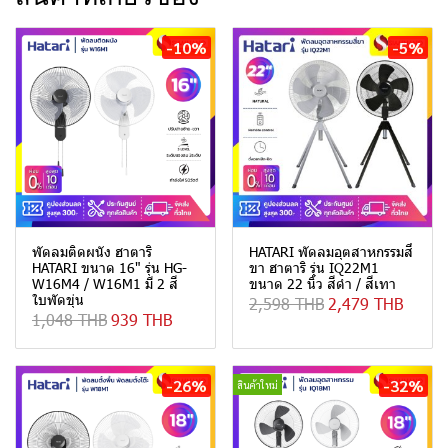
-10%
-5%
พัดลมติดผนัง ฮาตาริ
HATARI พัดลมอุตสาหกรรมสี่
HATARI ขนาด 16" รุ่น HG-
ขา ฮาตาริ รุ่น IQ22M1
W16M4 / W16M1 มี 2 สี
ขนาด 22 นิ้ว สีดำ / สีเทา
ใบพัดขุ่น
2,598 THB
2,479 THB
1,048 THB
939 THB
-26%
-32%
สินค้าใหม่