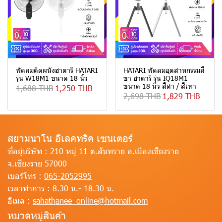
พัดลมติดผนังฮาตาริ HATARI
HATARI พัดลมอุตสาหกรรมสี่
รุ่น W18M1 ขนาด 18 นิ้ว
ขา ฮาตาริ รุ่น IQ18M1
ขนาด 18 นิ้ว สีดำ / สีเทา
1,688 THB
1,250 THB
2,698 THB
1,829 THB
สยามนาโน อีเลคทริค เซนเตอร์
ที่อยู่บริษัท :
210 หมู่ 11 ต.สันทราย อ.เมืองเชียงราย
จ.เชียงราย 57000
เบอร์โทร :
065-2052995
เวลาทำการ :
8.30 น.- 18.30 น.
อีเมล :
sahathanee_online@hotmail.com
หมวดหมู่สินค้า