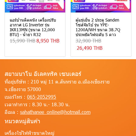
แอร์บ้านติดผนัง เครื่องปรับ
ตู้แช่เย็น 2 ประตู Sanden
อากาศ LG Inverter รุ่น
ไซส์จัมโบ้ รุ่น YPE-
IKR13MN (ขนาด 12,000
1200A/WH ขนาด 38.7Q
BTU) - น้ำยา R32
ประหยัดไฟระดับ 5 ดาว
15,990 THB
8,950 THB
32,900 THB
26,490 THB
สยามนาโน อีเลคทริค เซนเตอร์
ที่อยู่บริษัท :
210 หมู่ 11 ต.สันทราย อ.เมืองเชียงราย
จ.เชียงราย 57000
เบอร์โทร :
065-2052995
เวลาทำการ :
8.30 น.- 18.30 น.
อีเมล :
sahathanee_online@hotmail.com
หมวดหมู่สินค้า
เครื่องใช้ไฟฟ้าขนาดใหญ่