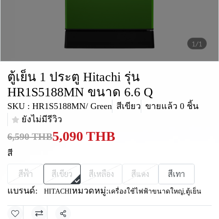
1/1
ตู้เย็น 1 ประตู Hitachi รุ่น
HR1S5188MN ขนาด 6.6 Q
SKU : HR1S5188MN/ Green
สีเขียว
ขายแล้ว 0 ชิ้น
ยังไม่มีรีวิว
5,090 THB
6,590 THB
สี
สีฟ้า
สีเขียว
สีเหลือง
สีแดง
สีเทา
แบรนด์:
หมวดหมู่:
HITACHI
เครื่องใช้ไฟฟ้าขนาดใหญ่
,
ตู้เย็น
แชร์