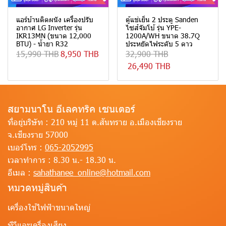
แอร์บ้านติดผนัง เครื่องปรับ
ตู้แช่เย็น 2 ประตู Sanden
อากาศ LG Inverter รุ่น
ไซส์จัมโบ้ รุ่น YPE-
IKR13MN (ขนาด 12,000
1200A/WH ขนาด 38.7Q
BTU) - น้ำยา R32
ประหยัดไฟระดับ 5 ดาว
15,990 THB
8,950 THB
32,900 THB
26,490 THB
สยามนาโน อีเลคทริค เซนเตอร์
ที่อยู่บริษัท :
210 หมู่ 11 ต.สันทราย อ.เมืองเชียงราย
จ.เชียงราย 57000
เบอร์โทร :
065-2052995
เวลาทำการ :
8.30 น.- 18.30 น.
อีเมล :
sahathanee_online@hotmail.com
หมวดหมู่สินค้า
เครื่องใช้ไฟฟ้าขนาดใหญ่
ทีวีและเครื่องเสียง