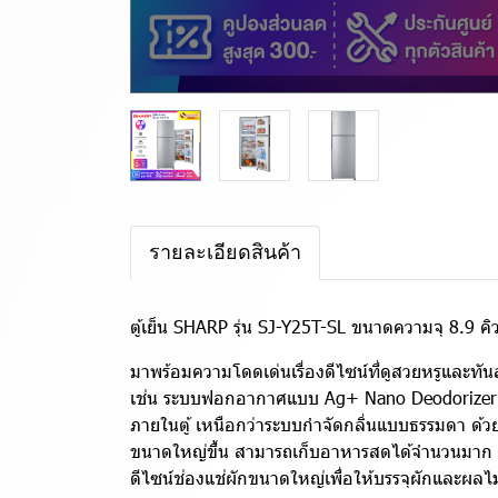
รายละเอียดสินค้า
ตู้เย็น SHARP รุ่น SJ-Y25T-SL ขนาดความจุ 8.9 คิ
มาพร้อมความโดดเด่นเรื่องดีไซน์ที่ดูสวยหรูและทันสม
เช่น ระบบฟอกอากาศแบบ Ag+ Nano Deodorizer ร
ภายในตู้ เหนือกว่าระบบกำจัดกลิ่นแบบธรรมดา ด้
ขนาดใหญ่ขึ้น สามารถเก็บอาหารสดได้จำนวนมาก เช่น
ดีไซน์ช่องแช่ผักขนาดใหญ่เพื่อให้บรรจุผักและผลไม