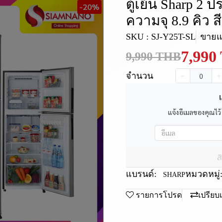
ตู้เย็น Sharp 2 
-20%
ความจุ 8.9 คิว สี
SKU : SJ-Y25T-SL
ขายแล
7,990
9,990 THB
จำนวน
เ
แจ้งอีเมลของคุณไว้
ส
แบรนด์:
หมวดหมู่
SHARP
รายการโปรด
เปรียบ