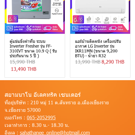
ตู้แช่แข็งฝาทึบ ระบบ
แอร์บ้านติดผนัง เครื่องปรับ
Inverter Fresher รุ่น FF-
อากาศ LG Inverter รุ่น
310IVT ขนาด 10.9 Q ( รับ
IKR11MN (ขนาด 9,200
ประกันนาน 5 ปี )
BTU) - น้ำยา R32
15,990 THB
13,990 THB
8,290 THB
13,490 THB
สยามนาโน อีเลคทริค เซนเตอร์
ที่อยู่บริษัท :
210 หมู่ 11 ต.สันทราย อ.เมืองเชียงราย
จ.เชียงราย 57000
เบอร์โทร :
065-2052995
เวลาทำการ :
8.30 น.- 18.30 น.
อีเมล :
sahathanee_online@hotmail.com