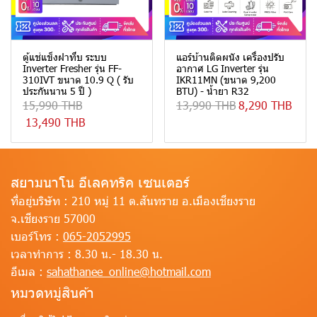
ตู้แช่แข็งฝาทึบ ระบบ
แอร์บ้านติดผนัง เครื่องปรับ
Inverter Fresher รุ่น FF-
อากาศ LG Inverter รุ่น
310IVT ขนาด 10.9 Q ( รับ
IKR11MN (ขนาด 9,200
ประกันนาน 5 ปี )
BTU) - น้ำยา R32
15,990 THB
13,990 THB
8,290 THB
13,490 THB
สยามนาโน อีเลคทริค เซนเตอร์
ที่อยู่บริษัท :
210 หมู่ 11 ต.สันทราย อ.เมืองเชียงราย
จ.เชียงราย 57000
เบอร์โทร :
065-2052995
เวลาทำการ :
8.30 น.- 18.30 น.
อีเมล :
sahathanee_online@hotmail.com
หมวดหมู่สินค้า