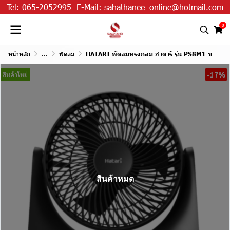
Tel:
065-2052995
E-Mail:
sahathanee_online@hotmail.com
0
หน้าหลัก
...
พัดลม
HATARI พัดลมทรงกลม ฮาตาริ รุ่น PS8M1 ขนาด 8 นิ้ว (รับประกันนาน 3 ปี )
-17%
สินค้าใหม่
สินค้าหมด