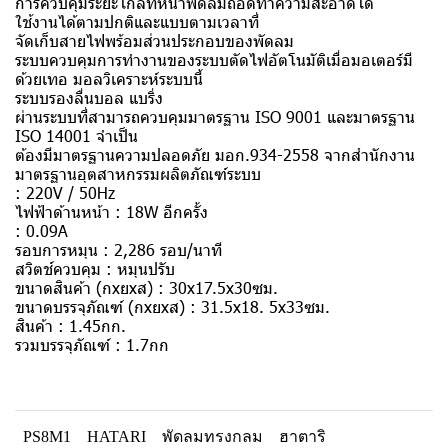
การควบคุมระยะไกลที่หน้าพัดลมถอดทำความสะอาดได้
ใช้งานได้ตามปกติและแบบตามเวลาที่
จัดเก็บสายไฟพร้อมส่วนประกอบของพัดลม
ระบบควบคุมการทำงานของระบบตัดไฟอัตโนมัติเมื่อมอเตอร์มี
ด้วยเทอ มอลวิเคราะห์ระบบนี้
ระบบรองลื่นบอล แบริ่ง
ผ่านระบบที่สามารถควบคุมมาตรฐาน ISO 9001 และมาตรฐาน
ISO 14001 จำเป็น
ต้องมีมาตรฐานความปลอดภัย มอก.934-2558 จากสำนักงาน
มาตรฐานอุตสาหกรรมผลิตภัณฑ์ระบบ
: 220V / 50Hz
ไฟฟ้าด้านหน้า : 18W อีกครั้ง
: 0.09A
รอบการหมุน : 2,286 รอบ/นาที
สวิตช์ควบคุม : หมุนปรับ
ขนาดสินค้า (กxยxส) : 30x17.5x30ซม.
ขนาดบรรจุภัณฑ์ (กxยxส) : 31.5x18. 5x33ซม.
สินค้า : 1.45กก.
รวมบรรจุภัณฑ์ : 1.7กก
PS8M1
HATARI
พัดลมทรงกลม
ฮาตาริ