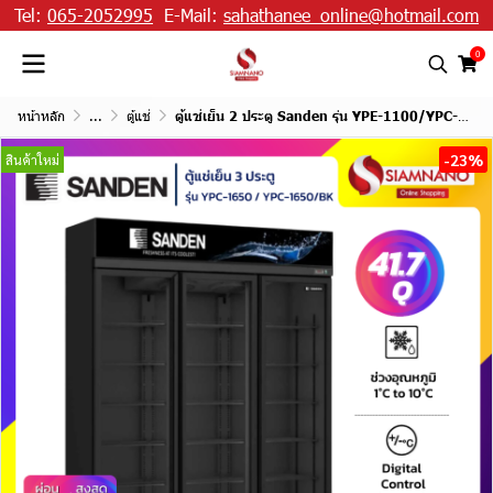
Tel:
065-2052995
E-Mail:
sahathanee_online@hotmail.com
0
หน้าหลัก
...
ตู้แช่
ตู้แช่เย็น 2 ประตู Sanden รุ่น YPE-1100/YPC-1100/YPC-1100/BK ขนาด 27.2Q สีดำ
-23%
สินค้าใหม่