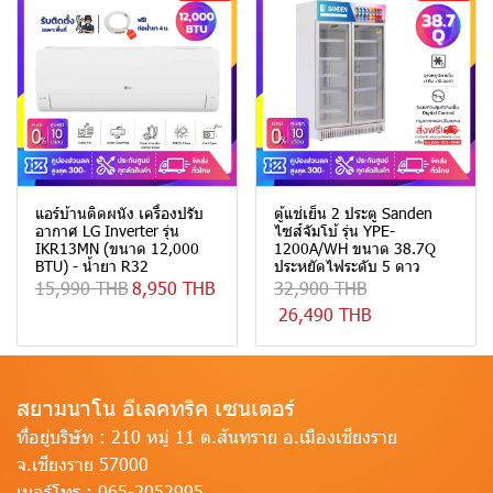
แอร์บ้านติดผนัง เครื่องปรับ
ตู้แช่เย็น 2 ประตู Sanden
อากาศ LG Inverter รุ่น
ไซส์จัมโบ้ รุ่น YPE-
IKR13MN (ขนาด 12,000
1200A/WH ขนาด 38.7Q
BTU) - น้ำยา R32
ประหยัดไฟระดับ 5 ดาว
15,990 THB
8,950 THB
32,900 THB
26,490 THB
สยามนาโน อีเลคทริค เซนเตอร์
ที่อยู่บริษัท :
210 หมู่ 11 ต.สันทราย อ.เมืองเชียงราย
จ.เชียงราย 57000
เบอร์โทร :
065-2052995