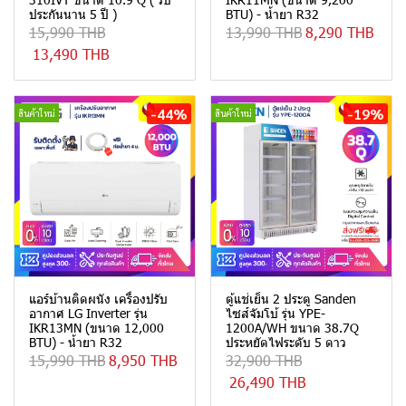
ประกันนาน 5 ปี )
BTU) - น้ำยา R32
15,990 THB
13,990 THB
8,290 THB
13,490 THB
-44%
-19%
สินค้าใหม่
สินค้าใหม่
แอร์บ้านติดผนัง เครื่องปรับ
ตู้แช่เย็น 2 ประตู Sanden
อากาศ LG Inverter รุ่น
ไซส์จัมโบ้ รุ่น YPE-
IKR13MN (ขนาด 12,000
1200A/WH ขนาด 38.7Q
BTU) - น้ำยา R32
ประหยัดไฟระดับ 5 ดาว
15,990 THB
8,950 THB
32,900 THB
26,490 THB