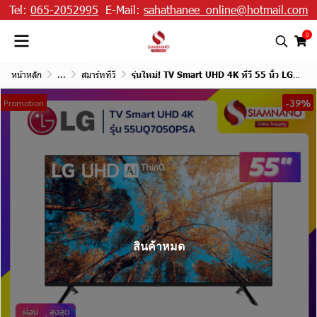
Tel:
065-2052995
E-Mail:
sahathanee_online@hotmail.com
0
หน้าหลัก
...
สมาร์ททีวี
รุ่นใหม่! TV Smart UHD 4K ทีวี 55 นิ้ว LG รุ่น 55UQ7050PSA
-39%
Promotion
สินค้าหมด