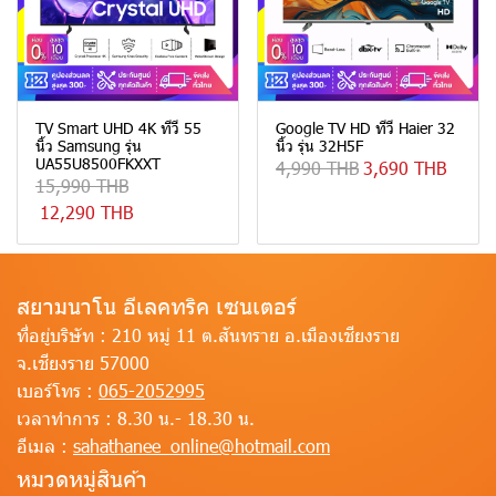
TV Smart UHD 4K ทีวี 55
Google TV HD ทีวี Haier 32
นิ้ว Samsung รุ่น
นิ้ว รุ่น 32H5F
UA55U8500FKXXT
4,990 THB
3,690 THB
15,990 THB
12,290 THB
สยามนาโน อีเลคทริค เซนเตอร์
ที่อยู่บริษัท :
210 หมู่ 11 ต.สันทราย อ.เมืองเชียงราย
จ.เชียงราย 57000
เบอร์โทร :
065-2052995
เวลาทำการ :
8.30 น.- 18.30 น.
อีเมล :
sahathanee_online@hotmail.com
หมวดหมู่สินค้า