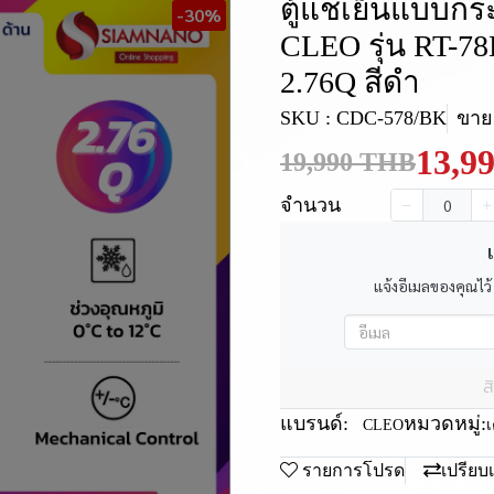
ตู้แช่เย็นแบบกระ
-30%
CLEO รุ่น RT-7
2.76Q สีดำ
SKU : CDC-578/BK
ขายแ
13,9
19,990 THB
จำนวน
เ
แจ้งอีเมลของคุณไว้
ส
แบรนด์:
หมวดหมู่:
CLEO
เ
รายการโปรด
เปรียบ