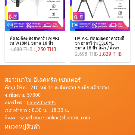
พัดลมติดผนังฮาตาริ HATARI
HATARI พัดลมอุตสาหกรรมสี่
รุ่น W18M1 ขนาด 18 นิ้ว
ขา ฮาตาริ รุ่น IQ18M1
ขนาด 18 นิ้ว สีดำ / สีเทา
1,688 THB
1,250 THB
2,698 THB
1,829 THB
สยามนาโน อีเลคทริค เซนเตอร์
ที่อยู่บริษัท :
210 หมู่ 11 ต.สันทราย อ.เมืองเชียงราย
จ.เชียงราย 57000
เบอร์โทร :
065-2052995
เวลาทำการ :
8.30 น.- 18.30 น.
อีเมล :
sahathanee_online@hotmail.com
หมวดหมู่สินค้า