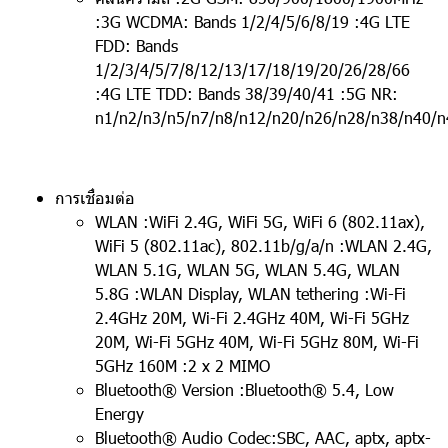
:3G WCDMA: Bands 1/2/4/5/6/8/19 :4G LTE
FDD: Bands
1/2/3/4/5/7/8/12/13/17/18/19/20/26/28/66
:4G LTE TDD: Bands 38/39/40/41 :5G NR:
n1/n2/n3/n5/n7/n8/n12/n20/n26/n28/n38/n40/
การเชื่อมต่อ
WLAN :WiFi 2.4G, WiFi 5G, WiFi 6 (802.11ax),
WiFi 5 (802.11ac), 802.11b/g/a/n :WLAN 2.4G,
WLAN 5.1G, WLAN 5G, WLAN 5.4G, WLAN
5.8G :WLAN Display, WLAN tethering :Wi-Fi
2.4GHz 20M, Wi-Fi 2.4GHz 40M, Wi-Fi 5GHz
20M, Wi-Fi 5GHz 40M, Wi-Fi 5GHz 80M, Wi-Fi
5GHz 160M :2 x 2 MIMO
Bluetooth® Version :Bluetooth® 5.4, Low
Energy
Bluetooth® Audio Codec:SBC, AAC, aptx, aptx-