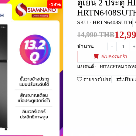
ตู้เย็น 2 ประตู H
-13%
HRTN6408SUTH 
SKU : HRTN6408SUTH
12,9
14,990 THB
จำนวน
เพิ่มลงตะกร้า
แบรนด์:
หมวดหมู
HITACHI
รายการโปรด
เปรียบ