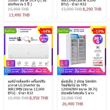
310IVT ขนาด 10.9 Q ( รับ
IKR11MN (ขนาด 9,200
ประกันนาน 5 ปี )
BTU) - น้ำยา R32
15,990 THB
13,990 THB
8,290 THB
13,490 THB
-44%
-19%
สินค้าใหม่
สินค้าใหม่
แอร์บ้านติดผนัง เครื่องปรับ
ตู้แช่เย็น 2 ประตู Sanden
อากาศ LG Inverter รุ่น
ไซส์จัมโบ้ รุ่น YPE-
IKR13MN (ขนาด 12,000
1200A/WH ขนาด 38.7Q
BTU) - น้ำยา R32
ประหยัดไฟระดับ 5 ดาว
15,990 THB
8,950 THB
32,900 THB
26,490 THB