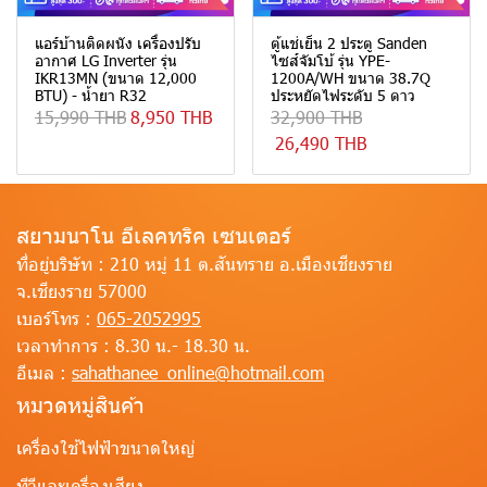
แอร์บ้านติดผนัง เครื่องปรับ
ตู้แช่เย็น 2 ประตู Sanden
อากาศ LG Inverter รุ่น
ไซส์จัมโบ้ รุ่น YPE-
IKR13MN (ขนาด 12,000
1200A/WH ขนาด 38.7Q
BTU) - น้ำยา R32
ประหยัดไฟระดับ 5 ดาว
15,990 THB
8,950 THB
32,900 THB
26,490 THB
สยามนาโน อีเลคทริค เซนเตอร์
ที่อยู่บริษัท :
210 หมู่ 11 ต.สันทราย อ.เมืองเชียงราย
จ.เชียงราย 57000
เบอร์โทร :
065-2052995
เวลาทำการ :
8.30 น.- 18.30 น.
อีเมล :
sahathanee_online@hotmail.com
หมวดหมู่สินค้า
เครื่องใช้ไฟฟ้าขนาดใหญ่
ทีวีและเครื่องเสียง