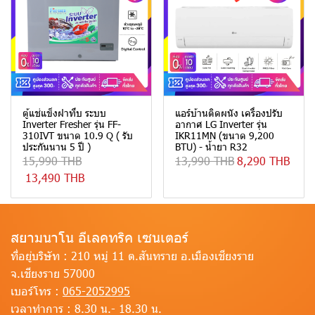
ตู้แช่แข็งฝาทึบ ระบบ
แอร์บ้านติดผนัง เครื่องปรับ
Inverter Fresher รุ่น FF-
อากาศ LG Inverter รุ่น
310IVT ขนาด 10.9 Q ( รับ
IKR11MN (ขนาด 9,200
ประกันนาน 5 ปี )
BTU) - น้ำยา R32
15,990 THB
13,990 THB
8,290 THB
13,490 THB
สยามนาโน อีเลคทริค เซนเตอร์
ที่อยู่บริษัท :
210 หมู่ 11 ต.สันทราย อ.เมืองเชียงราย
จ.เชียงราย 57000
เบอร์โทร :
065-2052995
เวลาทำการ :
8.30 น.- 18.30 น.