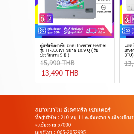
ตู้แช่แข็งฝาทึบ ระบบ Inverter Fresher
แอร์บ
รุ่น FF-310IVT ขนาด 10.9 Q ( รับ
Inver
ประกันนาน 5 ปี )
BTU) 
15,990 THB
13
13,490 THB
สยามนาโน อีเลคทริค เซนเตอร์
ที่อยู่บริษัท :
210 หมู่ 11 ต.สันทราย อ.เมืองเชียง
จ.เชียงราย 57000
เบอร์โทร :
065-2052995