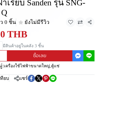
ฝาเรียบ Sanden รุ่น SNG-
 Q
 0 ชิ้น
ยังไม่มีรีวิว
แชร์
90 THB
มีสินค้าอยู่ในคลัง 3 ชิ้น
ซื้อเลย
่:
เครื่องใช้ไฟฟ้าขนาดใหญ่
,
ตู้แช่
เทียบ
แชร์