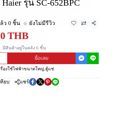
ตู Haier รุ่น SC-652BPC
้ว 0 ชิ้น
ยังไม่มีรีวิว
แชร์
90 THB
มีสินค้าอยู่ในคลัง 6 ชิ้น
ซื้อเลย
ครื่องใช้ไฟฟ้าขนาดใหญ่
,
ตู้แช่
เทียบ
แชร์