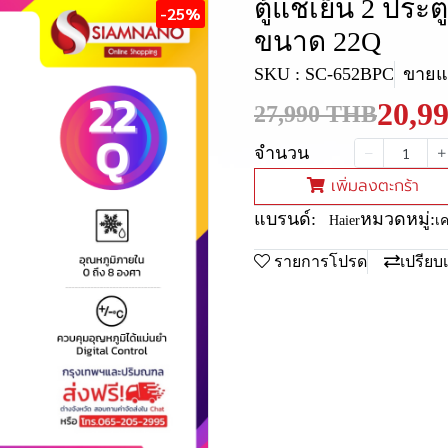
ตู้แช่เย็น 2 ประ
-25%
ขนาด 22Q
SKU : SC-652BPC
ขายแล
20,9
27,990 THB
จำนวน
เพิ่มลงตะกร้า
แบรนด์:
หมวดหมู่:
Haier
เ
รายการโปรด
เปรียบ