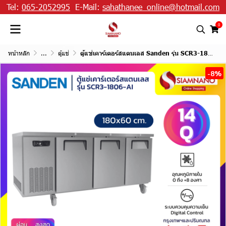
Tel:
065-2052995
E-Mail:
sahathanee_online@hotmail.com
0
หน้าหลัก
...
ตู้แช่
ตู้แช่เคาร์เตอร์สแตนเลส Sanden รุ่น SCR3-1806-AI ความจุ 14Q / 420 ลิตร (ขนาด 180x60 ซม.)
-8%