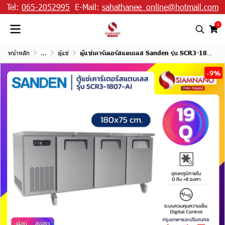
Tel:
065-2052995
E-Mail:
sahathanee_online@hotmail.com
0
หน้าหลัก
...
ตู้แช่
ตู้แช่เคาร์เตอร์สแตนเลส Sanden รุ่น SCR3-1807-AI ความจุ 19Q / 540 ลิตร (ขนาด 180x75 ซม.)
-9%