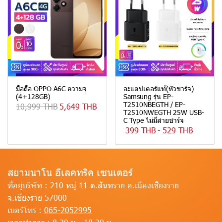
มือถือ OPPO A6C ความจุ
อะแดปเตอร์แท้(หัวชาร์จ)
(4+128GB)
Samsung รุ่น EP-
T2510NBEGTH / EP-
10,999 THB
5,649 THB
T2510NWEGTH 25W USB-
C Type ไม่มีสายชาร์จ
399 THB
-
529 THB
สยามนาโน อีเลคทริค เซนเตอร์
ที่อยู่บริษัท :
210 หมู่ 11 ต.สันทราย อ.เมืองเชียงราย
จ.เชียงราย 57000
เบอร์โทร :
065-2052995