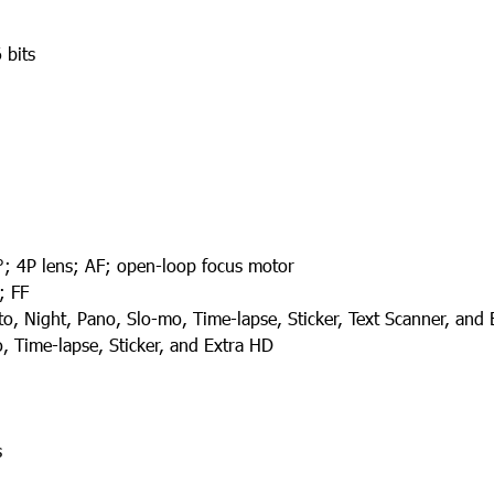
bits
°; 4P lens; AF; open-loop focus motor
; FF
, Night, Pano, Slo-mo, Time-lapse, Sticker, Text Scanner, and
o, Time-lapse, Sticker, and Extra HD
s