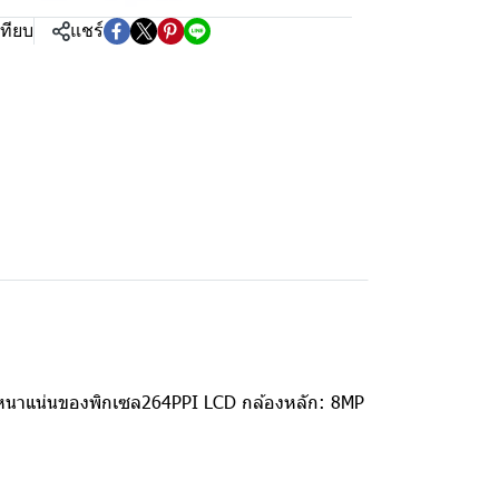
เทียบ
แชร์
ามหนาแน่นของพิกเซล264PPI LCD กล้องหลัก: 8MP