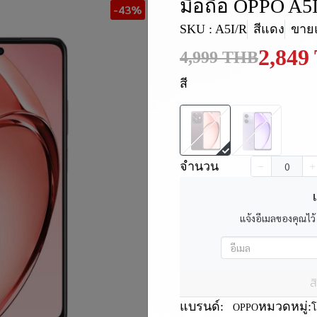
มือถือ OPPO A5
-43%
SKU : A5I/R
สีแดง
ขายแ
2,849
4,999 THB
สี
จำนวน
เ
แจ้งอีเมลของคุณไว้
ส
แบรนด์:
หมวดหมู่:
OPPO
โ