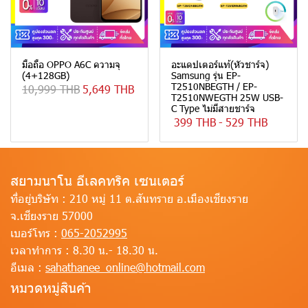
มือถือ OPPO A6C ความจุ
อะแดปเตอร์แท้(หัวชาร์จ)
(4+128GB)
Samsung รุ่น EP-
T2510NBEGTH / EP-
10,999 THB
5,649 THB
T2510NWEGTH 25W USB-
C Type ไม่มีสายชาร์จ
399 THB
-
529 THB
สยามนาโน อีเลคทริค เซนเตอร์
ที่อยู่บริษัท :
210 หมู่ 11 ต.สันทราย อ.เมืองเชียงราย
จ.เชียงราย 57000
เบอร์โทร :
065-2052995
เวลาทำการ :
8.30 น.- 18.30 น.
อีเมล :
sahathanee_online@hotmail.com
หมวดหมู่สินค้า