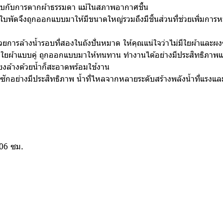
เทียบกับการตากผ้าธรรมดา แม้ในสภาพอากาศชื้น
า ใบพัดจึงถูกออกแบบมาให้มีขนาดใหญ่รวมถึงมีชิ้นส่วนที่ช่วยเพิ่มกา
การล้างน้ำรอบที่สองในถังปั่นหมาด ให้คุณแน่ใจว่าไม่มีใยผ้าและผงซ
งใยผ้าแบบคู่ ถูกออกแบบมาให้ทนทาน ทำงานได้อย่างมีประสิทธิภาพแม้ในร
งล้างด้วยน้ำก็สะอาดพร้อมใช้งาน
ถังซักอย่างมีประสิทธิภาพ น้ำที่ไหลจากหลายระดับสร้างพลังน้ำที่แรงและ
106 ซม.