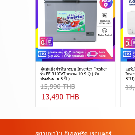
ตู้แช่แข็งฝาทึบ ระบบ Inverter Fresher
แอร์บ
รุ่น FF-310IVT ขนาด 10.9 Q ( รับ
Inver
ประกันนาน 5 ปี )
BTU) 
15,990 THB
13
13,490 THB
สยามนาโน อีเลคทริค เซนเตอร์