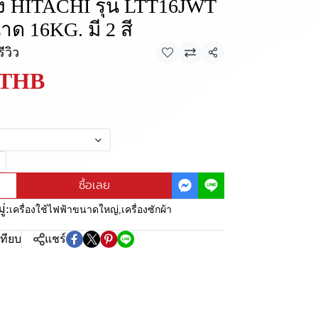
 ถัง HITACHI รุ่น LTT16JWT
ด 16KG. มี 2 สี
รีวิว
แชร์
 THB
ซื้อเลย
่:
เครื่องใช้ไฟฟ้าขนาดใหญ่
,
เครื่องซักผ้า
เทียบ
แชร์