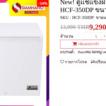
New! ตู้แช่แข็งฝา
-34%
HCF-350DP ขนา
SKU : HCF-350DP
ขายแล
9,29
13,990 THB
จำนวน
เพิ่มลงตะกร้า
แบรนด์:
หมวดหมู่:
Haier
เ
รายการโปรด
เปรียบ