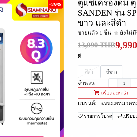
ตู้แช่เครื่องดื่ม 
-29%
SANDEN รุ่น SP
ขาว และสีดำ
ขายแล้ว 1 ชิ้น
ยังไม่มี
9,99
13,990 THB
สี
สีดำ
สีขาว
จำนวน
เพิ่มลงตะกร้า
แบรนด์:
หมวดหมู
SANDEN
รายการโปรด
เปรียบ