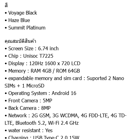
สี
• Voyage Black
• Haze Blue
• Summit Platinum
คุณสมบัติสินค้า
• Screen Size : 6.74 inch
• Chip : Unisoc T7225
• Display : 120Hz 1600 x 720 LCD
• Memory : RAM 4GB / ROM 64GB
• expandable memory and sim card : Suported 2 Nano
SIMs + 1 MicroSD
• Operating System : Android 16
• Front Camera : 5MP
• Back Camera : 8MP
• Network : 2G GSM, 3G WCDMA, 4G FDD-LTE, 4G TD-
LTE, Bluetooth 5.2, Wi-Fi 2.4 GHz
• water resistant : Yes
• Charging : USB Type-C 2.0 15W