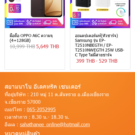
มือถือ OPPO A6C ความจุ
อะแดปเตอร์แท้(หัวชาร์จ)
(4+128GB)
Samsung รุ่น EP-
T2510NBEGTH / EP-
10,999 THB
5,649 THB
T2510NWEGTH 25W USB-
C Type ไม่มีสายชาร์จ
399 THB
-
529 THB
สยามนาโน อีเลคทริค เซนเตอร์
ที่อยู่บริษัท :
210 หมู่ 11 ต.สันทราย อ.เมืองเชียงราย
จ.เชียงราย 57000
เบอร์โทร :
065-2052995
เวลาทำการ :
8.30 น.- 18.30 น.
อีเมล :
sahathanee_online@hotmail.com
หมวดหมู่สินค้า