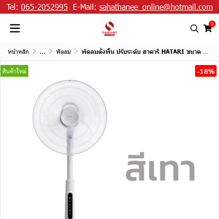
Tel:
065-2052995
E-Mail:
sahathanee_online@hotmail.com
0
หน้าหลัก
...
พัดลม
พัดลมตั้งพื้น ปรับระดับ ฮาตาริ HATARI ขนาด 16" รุ่น S16R1 มีรีโมท
-18%
สินค้าใหม่