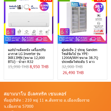
แอร์บ้านติดผนัง เครื่องปรับ
ตู้แช่เย็น 2 ประตู Sanden
อากาศ LG Inverter รุ่น
ไซส์จัมโบ้ รุ่น YPE-
IKR13MN (ขนาด 12,000
1200A/WH ขนาด 38.7Q
BTU) - น้ำยา R32
ประหยัดไฟระดับ 5 ดาว
15,990 THB
8,950 THB
32,900 THB
26,490 THB
สยามนาโน อีเลคทริค เซนเตอร์
ที่อยู่บริษัท :
210 หมู่ 11 ต.สันทราย อ.เมืองเชียงราย
จ.เชียงราย 57000