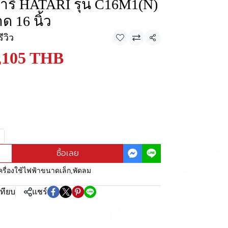
ริ HATARI รุ่น C16M1(N)
 16 นิ้ว
รีวิว
แชร์
,105 THB
ซื้อเลย
ครื่องใช้ไฟฟ้าขนาดเล็ก
,
พัดลม
เทียบ
แชร์