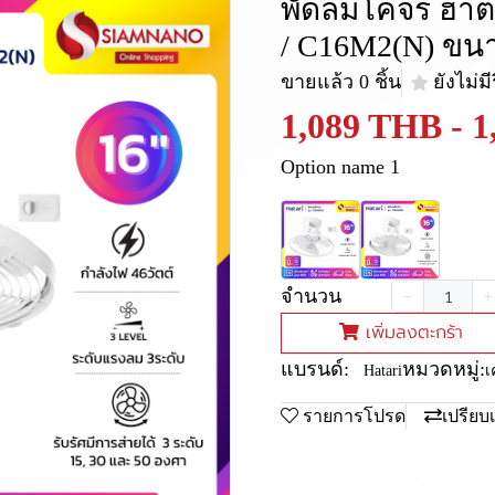
พัดลมโคจร ฮาตา
/ C16M2(N) ขนาด
ขายแล้ว 0 ชิ้น
ยังไม่มี
1,089 THB
-
1
Option name 1
จำนวน
เพิ่มลงตะกร้า
แบรนด์:
หมวดหมู่:
Hatari
เ
รายการโปรด
เปรียบ