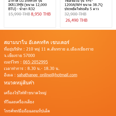
อากาศ LG Inverter รุ่น
ไซส์จัมโบ้ รุ่น YPE-
IKR13MN (ขนาด 12,000
1200A/WH ขนาด 38.7Q
BTU) - น้ำยา R32
ประหยัดไฟระดับ 5 ดาว
15,990 THB
8,950 THB
32,900 THB
26,490 THB
สยามนาโน อีเลคทริค เซนเตอร์
ที่อยู่บริษัท :
210 หมู่ 11 ต.สันทราย อ.เมืองเชียงราย
จ.เชียงราย 57000
เบอร์โทร :
065-2052995
เวลาทำการ :
8.30 น.- 18.30 น.
อีเมล :
sahathanee_online@hotmail.com
หมวดหมู่สินค้า
เครื่องใช้ไฟฟ้าขนาดใหญ่
ทีวีและเครื่องเสียง
โทรศัพท์มือถือและแท็ปเล็ต