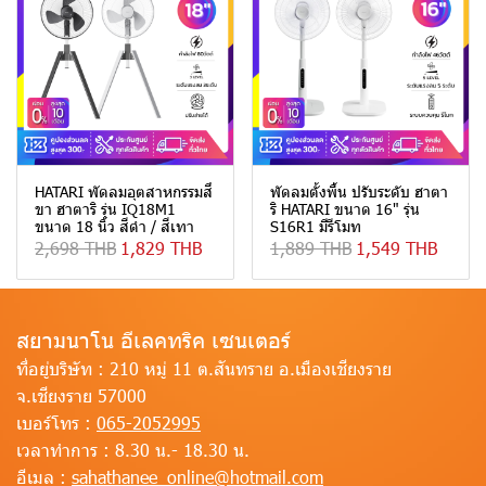
HATARI พัดลมอุตสาหกรรมสี่
พัดลมตั้งพื้น ปรับระดับ ฮาตา
ขา ฮาตาริ รุ่น IQ18M1
ริ HATARI ขนาด 16" รุ่น
ขนาด 18 นิ้ว สีดำ / สีเทา
S16R1 มีรีโมท
2,698 THB
1,829 THB
1,889 THB
1,549 THB
สยามนาโน อีเลคทริค เซนเตอร์
ที่อยู่บริษัท :
210 หมู่ 11 ต.สันทราย อ.เมืองเชียงราย
จ.เชียงราย 57000
เบอร์โทร :
065-2052995
เวลาทำการ :
8.30 น.- 18.30 น.
อีเมล :
sahathanee_online@hotmail.com