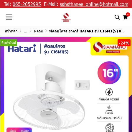
Tel:
065-2052995
E-Mail:
sahathanee_online@hotmail.com
0
หน้าหลัก
...
พัดลม
พัดลมโคจร ฮาตาริ HATARI รุ่น C16M1(S) แบบควบคุมการส่าย ขนาด 16 นิ้ว
-24%
สินค้าใหม่