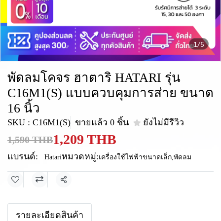
1/5
พัดลมโคจร ฮาตาริ HATARI รุ่น
C16M1(S) แบบควบคุมการส่าย ขนาด
16 นิ้ว
SKU : C16M1(S)
ขายแล้ว 0 ชิ้น
ยังไม่มีรีวิว
1,209 THB
1,590 THB
แบรนด์:
หมวดหมู่:
Hatari
เครื่องใช้ไฟฟ้าขนาดเล็ก
,
พัดลม
แชร์
รายละเอียดสินค้า