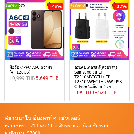
-49%
-32%
สินค้าใหม่
สินค้าขายดี
มือถือ OPPO A6C ความจุ
อะแดปเตอร์แท้(หัวชาร์จ)
(4+128GB)
Samsung รุ่น EP-
T2510NBEGTH / EP-
10,999 THB
5,649 THB
T2510NWEGTH 25W USB-
C Type ไม่มีสายชาร์จ
399 THB
-
529 THB
สยามนาโน อีเลคทริค เซนเตอร์
ที่อยู่บริษัท :
210 หมู่ 11 ต.สันทราย อ.เมืองเชียงราย
จ.เชียงราย 57000