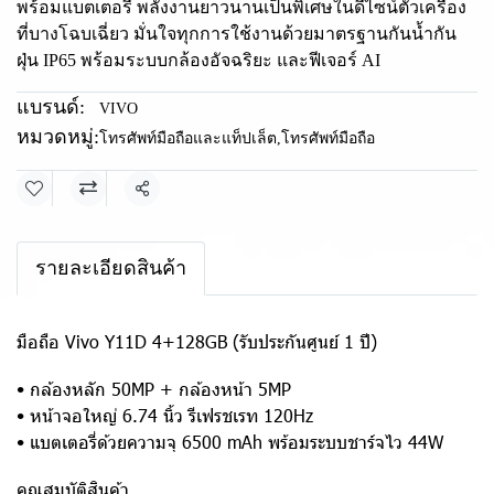
พร้อมแบตเตอรี่ พลังงานยาวนานเป็นพิเศษในดีไซน์ตัวเครื่อง
ที่บางโฉบเฉี่ยว มั่นใจทุกการใช้งานด้วยมาตรฐานกันน้ำกัน
ฝุ่น IP65 พร้อมระบบกล้องอัจฉริยะ และฟีเจอร์ AI
แบรนด์:
VIVO
หมวดหมู่:
โทรศัพท์มือถือและแท็ปเล็ต
,
โทรศัพท์มือถือ
แชร์
รายละเอียดสินค้า
มือถือ Vivo Y11D 4+128GB (รับประกันศูนย์ 1 ปี)
• กล้องหลัก 50MP + กล้องหน้า 5MP
• หน้าจอใหญ่ 6.74 นิ้ว รีเฟรชเรท 120Hz
• แบตเตอรี่ด้วยความจุ 6500 mAh พร้อมระบบชาร์จไว 44W
คุณสมบัติสินค้า