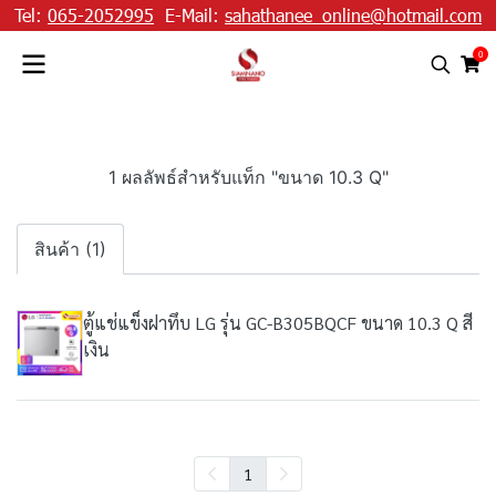
Tel:
065-2052995
E-Mail:
sahathanee_online@hotmail.com
0
1 ผลลัพธ์สำหรับแท็ก "ขนาด 10.3 Q"
สินค้า (1)
ตู้แช่แข็งฝาทึบ LG รุ่น GC-B305BQCF ขนาด 10.3 Q สี
เงิน
1