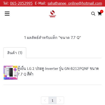
Tel:
065-2052995
E-Mail:
sahathanee_online@hotmail.com
0
1 ผลลัพธ์สำหรับแท็ก "ขนาด 7.7 Q"
สินค้า (1)
ตู้เย็น LG 2 ประตู Inverter รุ่น GN-B212PQNF ขนาด
7.7 Q สีดำ
1