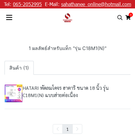
Tel:
065-2052995
E-Mail:
sahathanee_online@hotmail.com
0
1 ผลลัพธ์สำหรับแท็ก "รุ่น C18M1(N)"
สินค้า (1)
HATARI พัดลมโคจร ฮาตาริ ขนาด 18 นิ้ว รุ่น
C18M1(N) แบบส่ายต่อเนื่อง
1