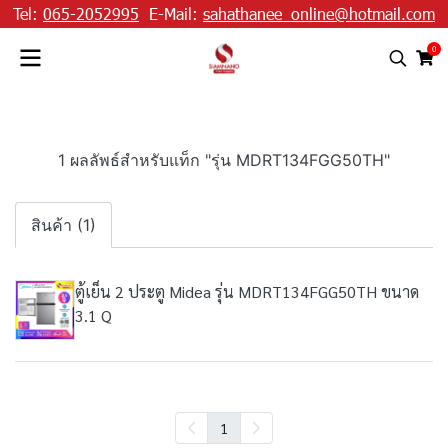
Tel:
065-2052995
E-Mail:
sahathanee_online@hotmail.com
0
1 ผลลัพธ์สำหรับแท็ก "รุ่น MDRT134FGG50TH"
สินค้า (1)
ตู้เย็น 2 ประตู Midea รุ่น MDRT134FGG50TH ขนาด
3.1 Q
1