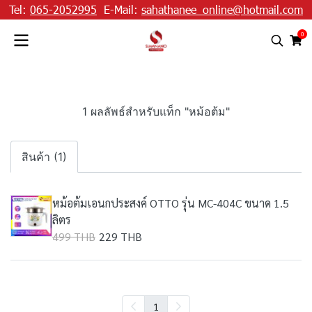
Tel:
065-2052995
E-Mail:
sahathanee_online@hotmail.com
0
1 ผลลัพธ์สำหรับแท็ก "หม้อต้ม"
สินค้า (1)
หม้อต้มเอนกประสงค์ OTTO รุ่น MC-404C ขนาด 1.5
ลิตร
499 THB
229 THB
1